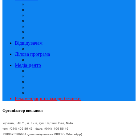
Відвідувачам
Ділова програма
Медіа-центр
Рекомендації та заходи безпеки
Організатор виставки
Україна, 04071, м. Київ, вул. Верхній Вал, №4а
тел. (044) 496-86-45; факс: (044) 496-86-46
+380673206661 (для повідомлень VIBER / WhatsApp)