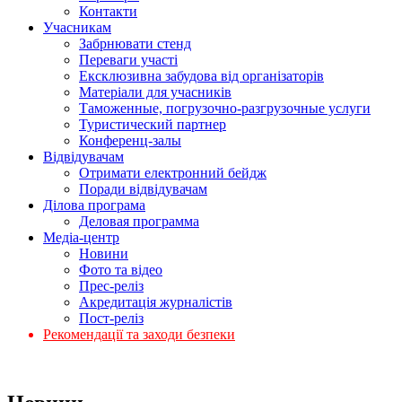
Контакти
Учасникам
Забрнювати стенд
Переваги участі
Ексклюзивна забудова від організаторів
Матеріали для учасників
Таможенные, погрузочно-разгрузочные услуги
Туристический партнер
Конференц-залы
Відвідувачам
Отримати електронний бейдж
Поради відвідувачам
Ділова програма
Деловая программа
Медіа-центр
Новини
Фото та відео
Прес-реліз
Акредитація журналістів
Пост-реліз
Рекомендації та заходи безпеки