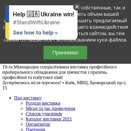
English
Мы применяем куки-файлы, как собственные, так и
Russian
третьих лиц, чтобы определять объем вашей
Help 🇺🇦 Ukraine win!
Ukrainian
активности на этом сайте и улучшать предлагаемый
#StandWithUkraine
сервис посредством анализа вашего взаимодействия
See how to help
с сайтом. Продолжая пользоваться сайтом, вы тем
самым соглашаетесь с использованием куки-файлов.
Принимаю
19-та Міжнародна спеціалізована виставка професійного
прибирального обладнання для хімчисток і пралень,
професійної та побутової хімії
Зустрінемось після перемоги!
• Київ, МВЦ, Броварський пр-т,
Donate
💸
15
Про виставку
Support Ukraine
❤
Розділи виставки
Місце та час проведення
Share this widget
📌
Список учасників
Каталог виставки 2021
Організатор
Партнери