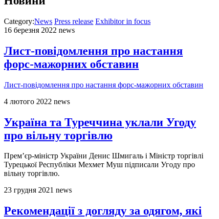
Новини
Category:
News
Press release
Exhibitor in focus
16 березня 2022
news
Лист-повідомлення про настання
форс-мажорних обставин
Лист-повідомлення про настання форс-мажорних обставин
4 лютого 2022
news
Україна та Туреччина уклали Угоду
про вільну торгівлю
Прем’єр-міністр України Денис Шмигаль і Міністр торгівлі
Турецької Республіки Мехмет Муш підписали Угоду про
вільну торгівлю.
23 грудня 2021
news
Рекомендації з догляду за одягом, які