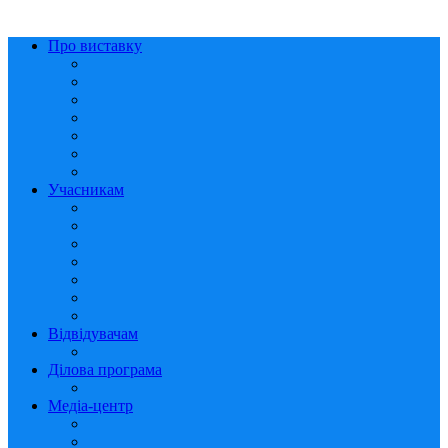
Про виставку
Учасникам
Відвідувачам
Ділова програма
Медіа-центр