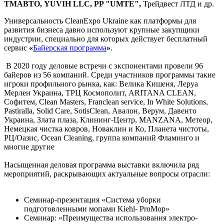
ТМАВТО, YUVIH LLC, PP "UMTE",
Трейдвест ЛТД и др.
Универсальность CleanExpo Ukraine как платформы для
развития бизнеса давно используют крупные закупщики
индустрии, специально для которых действует бесплатный
сервис
«
Байерская программа
»
.
В 2020 году деловые встречи с экспонентами провели 96
байеров из 56 компаний. Среди участников программы такие
игроки профильного рынка, как: Велика Кишеня, Леруа
Мерлен Украина, ТРЦ Космополит, ARITANA CLEAN,
Cофитем, Clean Masters, Franclean service, In White Solutions,
Pastiralla, Solid Care, SotisClean, Авалон, Верум, Давенто
Украина, Злата плаза, Клининг-Центр, MANZANA, Метеор,
Немецкая чистка ковров, Новаклин и Ко, Планета чистоты,
РЦ/Оазис, Ocean Cleaning, группа компаний Фламинго и
многие другие
Насыщенная деловая программа выставки включила ряд
мероприятий, раскрывающих актуальные вопросы отрасли:
Семинар-презентация «Система уборки
подготовленными мопами Kiehl- ProMop»
Семинар: «Преимущества использования электро-