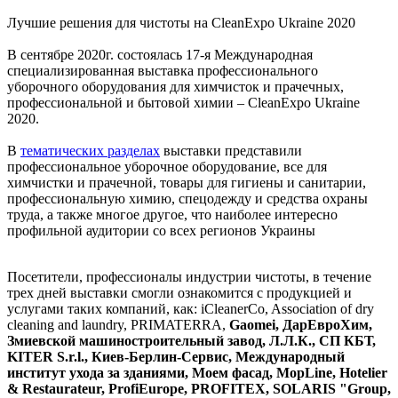
Лучшие решения для чистоты на CleanExpo Ukraine 2020
В сентябре 2020г. состоялась 17-я Международная
специализированная выставка профессионального
уборочного оборудования для химчисток и прачечных,
профессиональной и бытовой химии – CleanExpo Ukraine
2020.
В
тематических разделах
выставки представили
профессиональное уборочное оборудование, все для
химчистки и прачечной, товары для гигиены и санитарии,
профессиональную химию, спецодежду и средства охраны
труда, а также многое другое, что наиболее интересно
профильной аудитории со всех регионов Украины
Посетители, профессионалы индустрии чистоты, в течение
трех дней выставки смогли ознакомится с продукцией и
услугами таких компаний, как: iCleanerCo, Association of dry
cleaning and laundry, PRIMATERRA,
Gaomei, ДарЕвроХим,
Змиевской машиностроительный завод, Л.Л.К., СП КБТ,
KITER S.r.l., Киев-Берлин-Сервис, Международный
институт ухода за зданиями, Моем фасад, МopLine, Hotelier
& Restaurateur, ProfiEurope, PROFITEX, SOLARIS "Group,