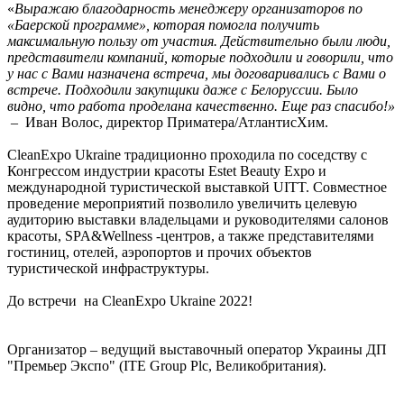
«
Выражаю благодарность менеджеру организаторов по
«Баерской программе», которая помогла получить
максимальную пользу от участия. Действительно были люди,
представители компаний, которые подходили и говорили, что
у нас с Вами назначена встреча, мы договаривались с Вами о
встрече. Подходили закупщики даже с Белоруссии. Было
видно, что работа проделана качественно. Еще раз спасибо!»
– Иван Волос, директор Приматера/АтлантисХим.
CleanExpo Ukraine традиционно проходила по соседству с
Конгрессом индустрии красоты Estet Beauty Expo и
международной туристической выставкой UITT. Совместное
проведение мероприятий позволило увеличить целевую
аудиторию выставки владельцами и руководителями салонов
красоты, SPA&Wellness -центров, а также представителями
гостиниц, отелей, аэропортов и прочих объектов
туристической инфраструктуры.
До встречи на CleanExpo Ukraine 2022!
Организатор – ведущий выставочный оператор Украины ДП
"Премьер Экспо" (ITE Group Plc, Великобритания).