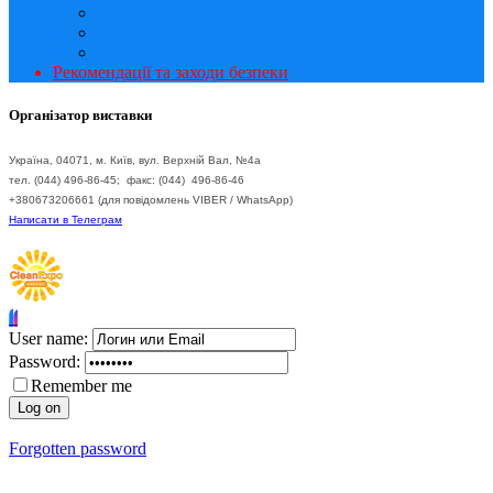
Рекомендації та заходи безпеки
Організатор виставки
Україна, 04071, м. Київ, вул. Верхній Вал, №4а
тел. (044) 496-86-45; факс: (044) 496-86-46
+380673206661 (для повідомлень VIBER / WhatsApp)
Написати в Телеграм
User name:
Password:
Remember me
Forgotten password