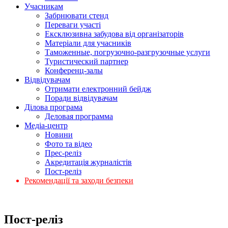
Учасникам
Забрнювати стенд
Переваги участі
Ексклюзивна забудова від організаторів
Матеріали для учасників
Таможенные, погрузочно-разгрузочные услуги
Туристический партнер
Конференц-залы
Відвідувачам
Отримати електронний бейдж
Поради відвідувачам
Ділова програма
Деловая программа
Медіа-центр
Новини
Фото та відео
Прес-реліз
Акредитація журналістів
Пост-реліз
Рекомендації та заходи безпеки
Пост-реліз