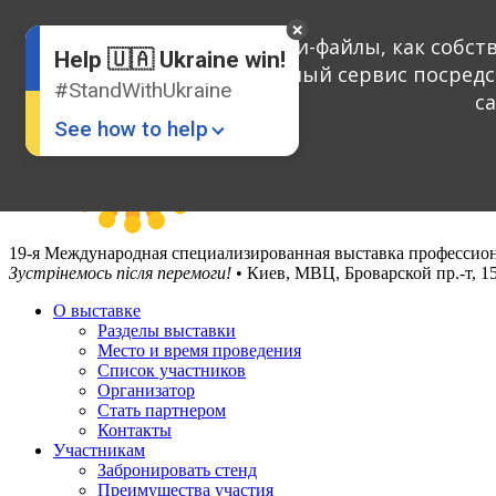
English
Russian
Мы применяем куки-файлы, как собств
Help 🇺🇦 Ukraine win!
Ukrainian
улучшать предлагаемый сервис посредс
#StandWithUkraine
с
See how to help
19-я Международная специализированная выставка профессион
Зустрінемось після перемоги!
• Киев, МВЦ, Броварской пр.-т, 1
О выставке
Разделы выставки
Donate
💸
Место и время проведения
Список участников
Support Ukraine
❤
Организатор
Стать партнером
Share this widget
📌
Контакты
Участникам
Забронировать стенд
Преимущества участия