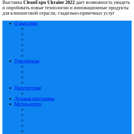
Выставка
CleanExpo
Ukraine 2022
дает возможность увидеть
и опробовать новые технологии и инновационные продукты
для клининговой отрасли, гладильно-прачечных услуг
О выставке
Участникам
Посетителям
Деловая программа
Медиа-центр