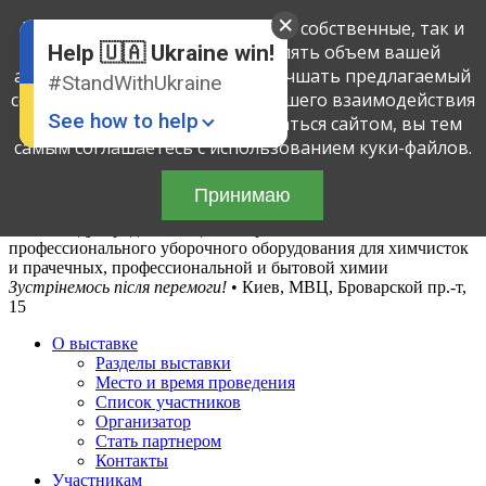
Russian
Мы применяем куки-файлы, как собственные, так и
Ukrainian
третьих лиц, чтобы определять объем вашей
Help 🇺🇦 Ukraine win!
активности на этом сайте и улучшать предлагаемый
#StandWithUkraine
сервис посредством анализа вашего взаимодействия
See how to help
с сайтом. Продолжая пользоваться сайтом, вы тем
самым соглашаетесь с использованием куки-файлов.
Принимаю
19-я Международная специализированная выставка
профессионального уборочного оборудования для химчисток
и прачечных, профессиональной и бытовой химии
Зустрінемось після перемоги!
• Киев, МВЦ, Броварской пр.-т,
15
Donate
💸
О выставке
Разделы выставки
Support Ukraine
❤
Место и время проведения
Список участников
Share this widget
📌
Организатор
Стать партнером
Контакты
Участникам