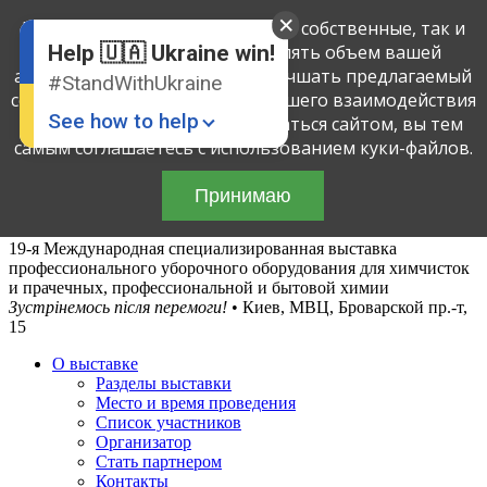
English
Мы применяем куки-файлы, как собственные, так и
Russian
третьих лиц, чтобы определять объем вашей
Help 🇺🇦 Ukraine win!
Ukrainian
активности на этом сайте и улучшать предлагаемый
#StandWithUkraine
сервис посредством анализа вашего взаимодействия
See how to help
с сайтом. Продолжая пользоваться сайтом, вы тем
самым соглашаетесь с использованием куки-файлов.
Принимаю
19-я Международная специализированная выставка
профессионального уборочного оборудования для химчисток
и прачечных, профессиональной и бытовой химии
Зустрінемось після перемоги!
• Киев, МВЦ, Броварской пр.-т,
Donate
💸
15
О выставке
Support Ukraine
❤
Разделы выставки
Место и время проведения
Share this widget
📌
Список участников
Организатор
Стать партнером
Контакты