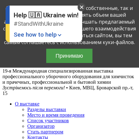
English
Мы применяем куки-файлы, как собственные, так и
Russian
третьих лиц, чтобы определять объем вашей
Help 🇺🇦 Ukraine win!
Ukrainian
активности на этом сайте и улучшать предлагаемый
#StandWithUkraine
сервис посредством анализа вашего взаимодействия
See how to help
с сайтом. Продолжая пользоваться сайтом, вы тем
самым соглашаетесь с использованием куки-файлов.
Принимаю
19-я Международная специализированная выставка
профессионального уборочного оборудования для химчисток
и прачечных, профессиональной и бытовой химии
Зустрінемось після перемоги!
• Киев, МВЦ, Броварской пр.-т,
Donate
💸
15
О выставке
Support Ukraine
❤
Разделы выставки
Место и время проведения
Share this widget
📌
Список участников
Организатор
Стать партнером
Контакты