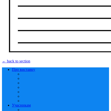
← back to section
Про виставку
Учасникам