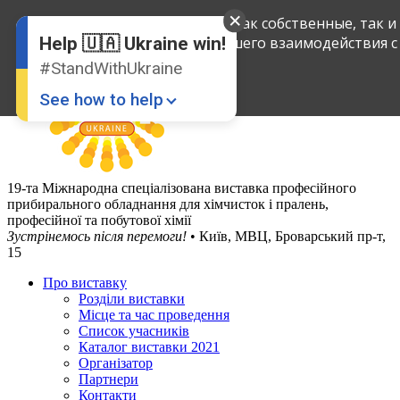
English
Мы применяем куки-файлы, как собственные, так и
Ukrainian
вашего взаимодействия с
Help 🇺🇦 Ukraine win!
#StandWithUkraine
See how to help
19-та Міжнародна спеціалізована виставка професійного
прибирального обладнання для хімчисток і пралень,
професійної та побутової хімії
Зустрінемось після перемоги!
• Київ, МВЦ, Броварський пр-т,
15
Donate
💸
Про виставку
Розділи виставки
Support Ukraine
❤
Місце та час проведення
Список учасників
Share this widget
📌
Каталог виставки 2021
Організатор
Партнери
Контакти