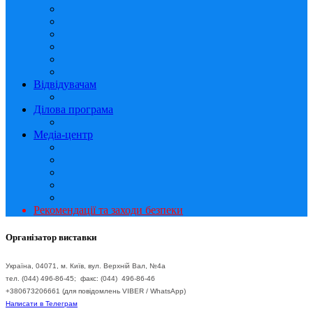
Відвідувачам
Ділова програма
Медіа-центр
Рекомендації та заходи безпеки
Організатор виставки
Україна, 04071, м. Київ, вул. Верхній Вал, №4а
тел. (044) 496-86-45; факс: (044) 496-86-46
+380673206661 (для повідомлень VIBER / WhatsApp)
Написати в Телеграм