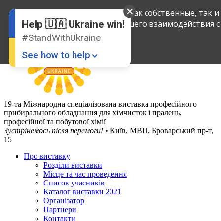
English
Мы применяем куки-файлы, как собственные, так и
Ukrainian
вашего взаимодействия с
Help 🇺🇦 Ukraine win!
#StandWithUkraine
See how to help
19-та Міжнародна спеціалізована виставка професійного
прибирального обладнання для хімчисток і пралень,
професійної та побутової хімії
Зустрінемось після перемоги!
• Київ, МВЦ, Броварський пр-т,
15
Donate
💸
Про виставку
Розділи виставки
Support Ukraine
❤
Місце та час проведення
Список учасників
Share this widget
📌
Каталог виставки 2021
Організатор
Партнери
Контакти