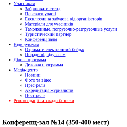
Учасникам
Забрнювати стенд
Переваги участі
Ексклюзивна забудова від організаторів
Матеріали для учасників
Таможенные, погрузочно-разгрузочные услуги
Туристический партнер
Конференц-залы
Відвідувачам
Отримати електронний бейдж
Поради відвідувачам
Ділова програма
Деловая программа
Медіа-центр
Новини
Фото та відео
Прес-реліз
Акредитація журналістів
Пост-реліз
Рекомендації та заходи безпеки
Конференц-зал №14 (350-400 мест)