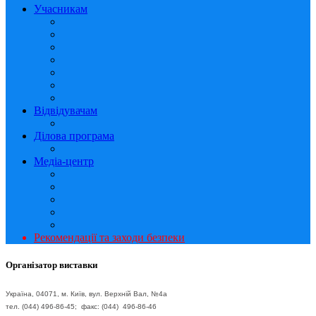
Учасникам
Відвідувачам
Ділова програма
Медіа-центр
Рекомендації та заходи безпеки
Організатор виставки
Україна, 04071, м. Київ, вул. Верхній Вал, №4а
тел. (044) 496-86-45; факс: (044) 496-86-46